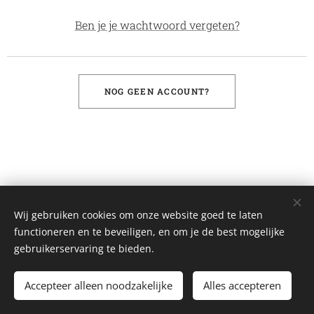
Ben je je wachtwoord vergeten?
NOG GEEN ACCOUNT?
Wij gebruiken cookies om onze website goed te laten
functioneren en te beveiligen, en om je de best mogelijke
gebruikerservaring te bieden.
Pitch
Promotors.nl
Accepteer alleen noodzakelijke
Alles accepteren
Privacybeleid
・
Voorwaarden
Cookies